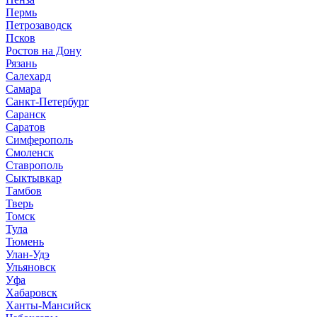
Пермь
Петрозаводск
Псков
Ростов на Дону
Рязань
Салехард
Самара
Санкт-Петербург
Саранск
Саратов
Симферополь
Смоленск
Ставрополь
Сыктывкар
Тамбов
Тверь
Томск
Тула
Тюмень
Улан-Удэ
Ульяновск
Уфа
Хабаровск
Ханты-Мансийск