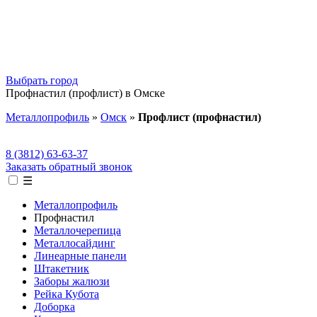
Выбрать город
Профнастил (профлист) в Омске
Металлопрофиль
»
Омск
»
Профлист (профнастил)
8 (3812) 63-63-37
Заказать обратный звонок
☰
Металлопрофиль
Профнастил
Металлочерепица
Металлосайдинг
Линеарные панели
Штакетник
Заборы жалюзи
Рейка Кубота
Доборка